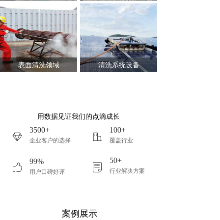
表面清洗领域
清洗系统设备
用数据见证我们的点滴成长
3500+
100+
ꁐ
ꀶ
企业客户的选择
覆盖行业
50+
99%
ꀧ
ꂓ
行业解决方案
用户口碑好评
案例展示